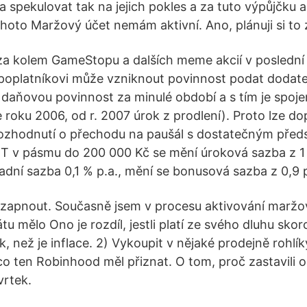
 spekulovat tak na jejich pokles a za tuto výpůjčku ak
tohoto Maržový účet nemám aktivní. Ano, plánuji si to
za kolem GameStopu a dalších meme akcií v poslední 
poplatníkovi může vzniknout povinnost podat dodat
í daňovou povinnost za minulé období a s tím je spoj
 roku 2006, od r. 2007 úrok z prodlení). Proto lze do
 rozhodnutí o přechodu na paušál s dostatečným před
IT v pásmu do 200 000 Kč se mění úroková sazba z 1 
adní sazba 0,1 % p.a., mění se bonusová sazba z 0,9 p
to zapnout. Současně jsem v procesu aktivování marž
tu mělo Ono je rozdíl, jestli platí ze svého dluhu sko
, než je inflace. 2­) Vykoupit v nějaké prodejně rohlíky
o ten Robinhood měl přiznat. O tom, proč zastavili 
vrtek.