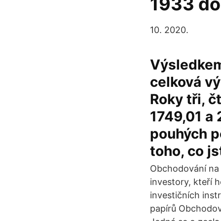
1933 do 
10. 2020.
Výsledkem 
celková vý
Roky tři, č
1749,01 a 
pouhých pě
toho, co js
Obchodování na ú
investory, kteří
investičních ins
papírů Obchodová