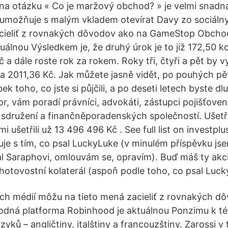
a otázku « Co je maržový obchod? » je velmi snadná:
rá umožňuje s malým vkladem otevírat Davy zo sociál
acieliť z rovnakých dôvodov ako na GameStop Obcho
uálnou Výsledkem je, že druhý úrok je to již 172,50 k
 a dále roste rok za rokem. Roky tři, čtyři a pět by v
a 2011,36 Kč. Jak můžete jasně vidět, po pouhých pěti
k toho, co jste si půjčili, a po deseti letech byste dlu
r, vám poradí právníci, advokáti, zástupci pojišťoven
 sdružení a finančněporadenských společností. Ušetř
mi ušetřili už 13 496 496 Kč . See full list on investpl
duje s tím, co psal LuckyLuke (v minulém příspěvku js
l Saraphovi, omlouvám se, opravím). Buď máš ty akc
n hotovostní kolaterál (aspoň podle toho, co psal Luck
ch médií môžu na tieto mená zacieliť z rovnakých d
ná platforma Robinhood je aktuálnou Ponzimu k té
azyků – angličtiny, italštiny a francouzštiny. Zarossi v