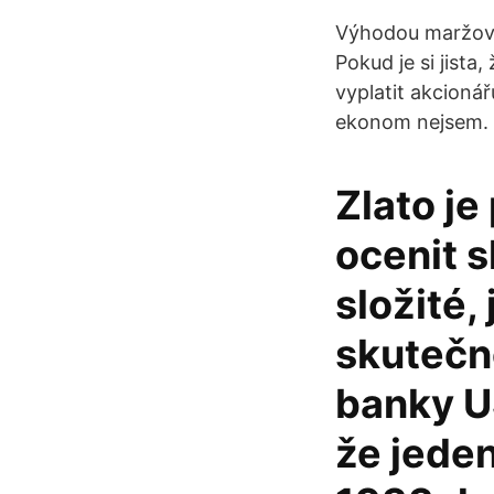
Výhodou maržové
Pokud je si jista
vyplatit akcioná
ekonom nejsem. J
Zlato j
ocenit 
složité, 
skutečn
banky U
že jeden