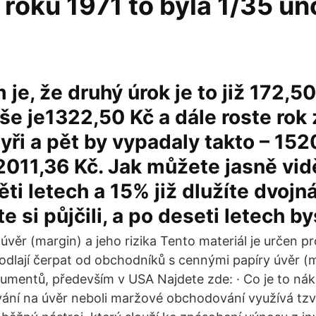
roku 1971 to byla 1/35 un
je, že druhý úrok je to již 172,50
še je1322,50 Kč a dále roste rok
tyři a pět by vypadaly takto – 152
2011,36 Kč. Jak můžete jasně vid
ti letech a 15% již dlužíte dvoj
te si půjčili, a po deseti letech by
věr (margin) a jeho rizika Tento materiál je určen p
 hodlají čerpat od obchodníků s cennými papíry úvěr 
trumentů, především v USA Najdete zde: · Co je to n
ní na úvěr neboli maržové obchodování využívá tzv.