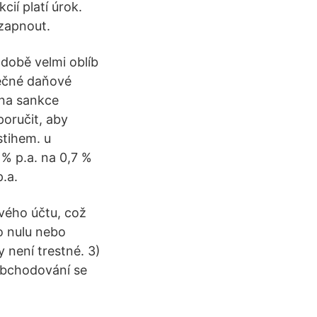
cií platí úrok.
 zapnout.
době velmi oblíb
ečné daňové
ena sankce
poručit, aby
stihem. u
% p.a. na 0,7 %
.a.
ového účtu, což
ro nulu nebo
 není trestné. 3­)
obchodování se