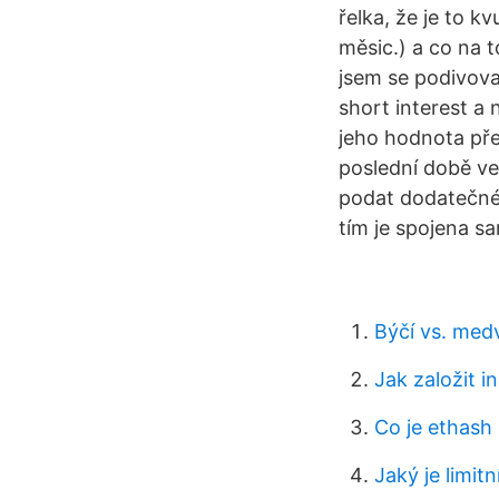
řelka, že je to k
měsic.) a co na t
jsem se podivoval
short interest a 
jeho hodnota pře
poslední době ve
podat dodatečné 
tím je spojena s
Býčí vs. med
Jak založit 
Co je ethash
Jaký je limitn