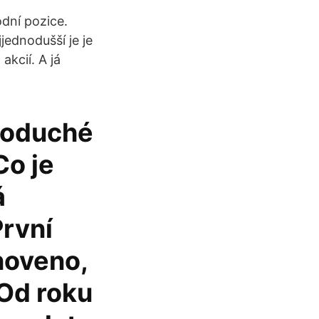
dní pozice.
jednodušší je je
kcií. A já
dnoduché
Co je
á
rvní
noveno,
 Od roku