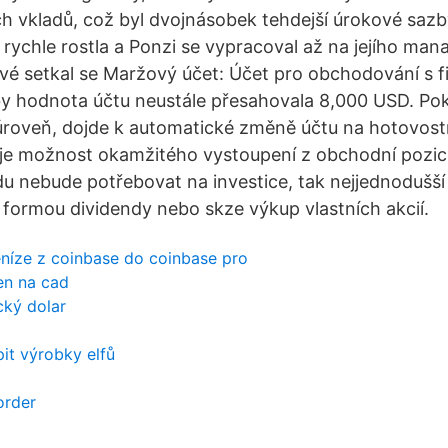
h vkladů, což byl dvojnásobek tehdejší úrokové sazb
 rychle rostla a Ponzi se vypracoval až na jejího man
é setkal se Maržový účet: Účet pro obchodování s f
by hodnota účtu neustále přesahovala 8,000 USD. Po
úroveň, dojde k automatické změně účtu na hotovos
e možnost okamžitého vystoupení z obchodní pozice
vdu nebude potřebovat na investice, tak nejjednodušší j
formou dividendy nebo skze výkup vlastních akcií.
níze z coinbase do coinbase pro
en na cad
cký dolar
it výrobky elfů
order