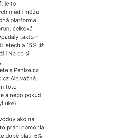
 je to
nych médií môžu
dná platforma
orun, celková
ypadaly takto –
 letech a 15% již
žili Na co si
,
ete s Peníze.cz
us.cz Ale vážně.
em toto
ie a nebo pokud
yLuke).
ôvodov ako na
to práci pomohla
 té době platil 6%