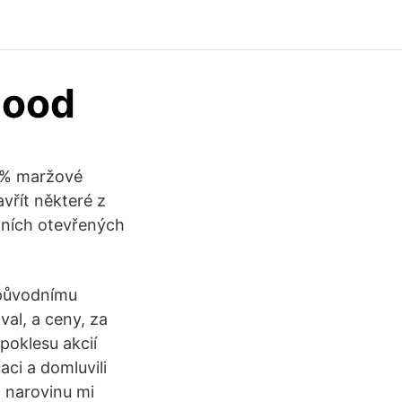
hood
0 % maržové
řít některé z
lních otevřených
í původnímu
val, a ceny, za
poklesu akcií
aci a domluvili
- narovinu mi