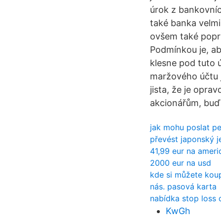
úrok z bankovníc
také banka velmi
ovšem také poprv
Podmínkou je, a
klesne pod tuto 
maržového účtu j
jista, že je opra
akcionářům, buď 
jak mohu poslat pe
převést japonský j
41,99 eur na ameri
2000 eur na usd
kde si můžete koup
nás. pasová karta
nabídka stop loss 
KwGh