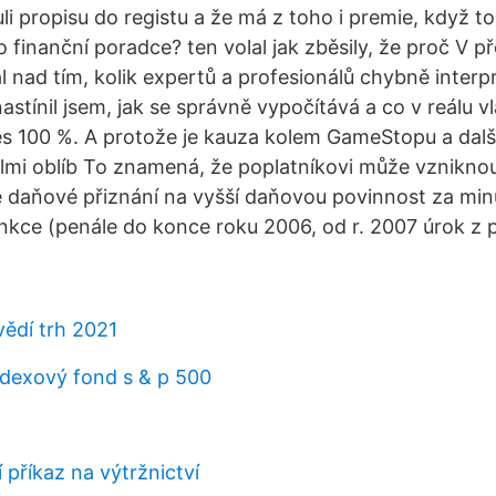
vuli propisu do registu a že má z toho i premie, když t
o finanční poradce? ten volal jak zběsily, že proč V 
 nad tím, kolik expertů a profesionálů chybně interp
nastínil jsem, jak se správně vypočítává a co v reálu
s 100 %. A protože je kauza kolem GameStopu a dalš
lmi oblíb To znamená, že poplatníkovi může vznikno
daňové přiznání na vyšší daňovou povinnost za minu
ankce (penále do konce roku 2006, od r. 2007 úrok z p
vědí trh 2021
indexový fond s & p 500
í příkaz na výtržnictví