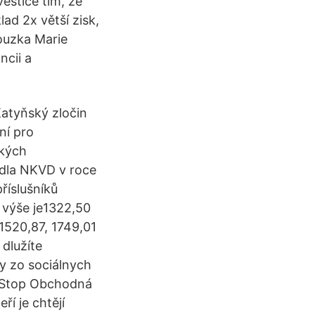
estice tím, že
lad 2x větší zisk,
couzka Marie
ncii a
atyňský zločin
ní pro
ských
edla NKVD v roce
říslušníků
á výše je1322,50
 1520,87, 1749,01
 dlužíte
avy zo sociálnych
meStop Obchodná
ří je chtějí