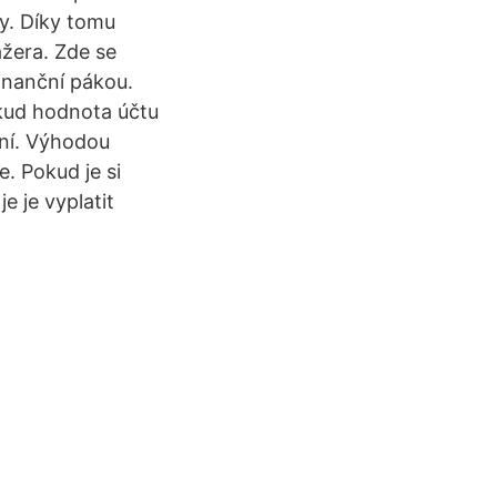
y. Díky tomu
ažera. Zde se
inanční pákou.
kud hodnota účtu
tní. Výhodou
. Pokud je si
e je vyplatit