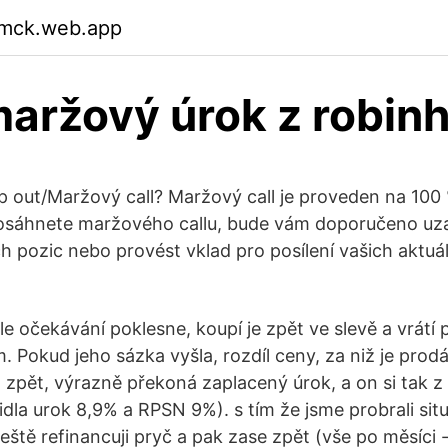
mmck.web.app
maržový úrok z robin
 out/Maržový call? Maržový call je proveden na 10
osáhnete maržového callu, bude vám doporučeno uzav
h pozic nebo provést vklad pro posílení vašich aktuá
le očekávání poklesne, koupí je zpět ve slevě a vrát
em. Pokud jeho sázka vyšla, rozdíl ceny, za niž je prodá
 zpět, výrazně překoná zaplacený úrok, a on si tak z 
idla urok 8,9% a RPSN 9%). s tím že jsme probrali situ
ještě refinancuji pryč a pak zase zpět (vše po měsíci 