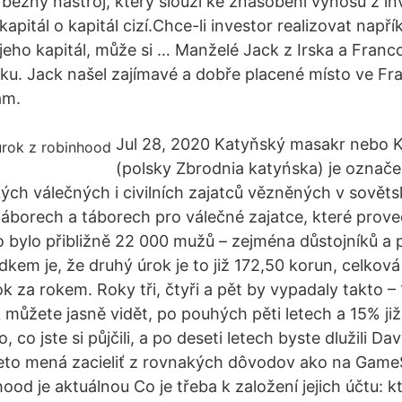
běžný nástroj, který slouží ke znásobení výnosu z inv
apitál o kapitál cizí.Chce-li investor realizovat napřík
jeho kapitál, může si … Manželé Jack z Irska a Fran
rsku. Jack našel zajímavé a dobře placené místo ve Fra
am.
Jul 28, 2020 Katyňský masakr nebo K
(polsky Zbrodnia katyńska) je označe
ých válečných i civilních zajatců vězněných v sovět
áborech a táborech pro válečné zajatce, které prov
bylo přibližně 22 000 mužů – zejména důstojníků a p
dkem je, že druhý úrok je to již 172,50 korun, celkov
ok za rokem. Roky tři, čtyři a pět by vypadaly takto –
 můžete jasně vidět, po pouhých pěti letech a 15% již
 co jste si půjčili, a po deseti letech byste dlužili D
ieto mená zacieliť z rovnakých dôvodov ako na Ga
od je aktuálnou Co je třeba k založení jejich účtu: kte