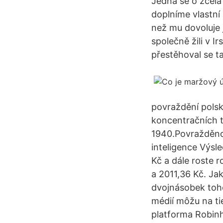
Jedná se o zcela 
doplníme vlastní k
než mu dovoluje 
společně žili v I
přestěhoval se t
povraždění polsk
koncentračních t
1940.Povražděno 
inteligence Výsle
Kč a dále roste r
a 2011,36 Kč. Jak
dvojnásobek toho,
médií môžu na t
platforma Robinho