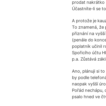
prodat nakrátko a
Účastníte-li se 
A protože je kau
To znamená, že 
přiznání na vyšš
(penále do konce
poplatník učinil
Spořicího účtu H
p.a. Zůstává zákl
Ano, plánuji si 
by podle telefoná
naopak vyšší úrok
Pořád nechápu, c
psalo hned ve čt