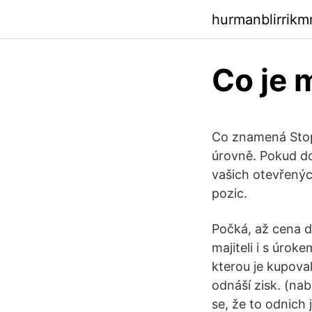
hurmanblirrik
Co je 
Co znamená Stop
úrovně. Pokud d
vašich otevřenýc
pozic.
Počká, až cena d
majiteli i s úrok
kterou je kupoval
odnáší zisk. (nab
se, že to odnich 