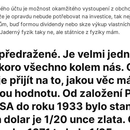
ho účtu je možnost okamžitého vystoupení z obcho
, že je opravdu nebude potřebovat na investice, tak nej
řům, buď formou dividendy nebo skze výkup vlastních a
aderný fyzik taky ne, ale státnice z fyziky mám.
e předražené. Je velmi je
skoro všechno kolem nás. 
je přijít na to, jakou věc m
ou hodnotu. Od založení P
SA do roku 1933 bylo sta
 dolar je 1/20 unce zlata.