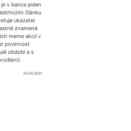
o je v bance jeden
předchozím článku
retuje ukazatel
 vlastně znamená
ích meme akcií v
ut povinnost
lé období a s
rodlení).
23.04.2021