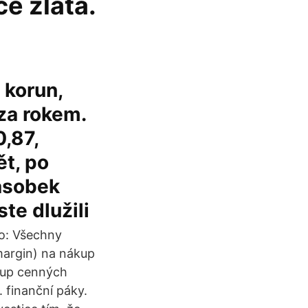
ce zlata.
 korun,
 za rokem.
0,87,
ět, po
násobek
ste dlužili
ro: Všechny
(margin) na nákup
ákup cenných
 finanční páky.