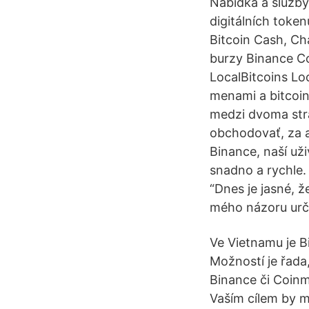
Nabídka a služb
digitálních token
Bitcoin Cash, Ch
burzy Binance Coi
LocalBitcoins Lo
menami a bitcoin
medzi dvoma stra
obchodovať, za a
Binance, naší už
snadno a rychle.
“Dnes je jasné, 
mého názoru urči
Ve Vietnamu je B
Možností je řada
Binance či Coin
Vaším cílem by m