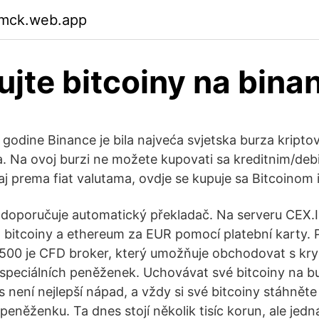
mmck.web.app
jte bitcoiny na bina
 godine Binance je bila najveća svjetska burza kriptov
. Na ovoj burzi ne možete kupovati sa kreditnim/de
čaj prema fiat valutama, ovdje se kupuje sa Bitcoinom
e doporučuje automatický překladač. Na serveru CEX
t bitcoiny a ethereum za EUR pomocí platební karty. 
500 je CFD broker, který umožňuje obchodovat s kr
speciálních peněženek. Uchovávat své bitcoiny na 
není nejlepší nápad, a vždy si své bitcoiny stáhněte 
eněženku. Ta dnes stojí několik tisíc korun, ale jedn