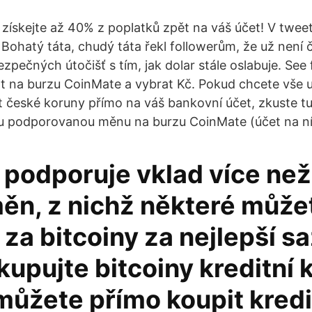
 získejte až 40% z poplatků zpět na váš účet! V tweet
 Bohatý táta, chudý táta řekl followerům, že už není 
zpečných útočišť s tím, jak dolar stále oslabuje. See fu
at na burzu CoinMate a vybrat Kč. Pokud chcete vše 
t české koruny přímo na váš bankovní účet, zkuste tu
inou podporovanou měnu na burzu CoinMate (účet na ní
 podporuje vklad více než
ěn, z nichž některé může
za bitcoiny za nejlepší s
kupujte bitcoiny kreditní 
můžete přímo koupit kredi