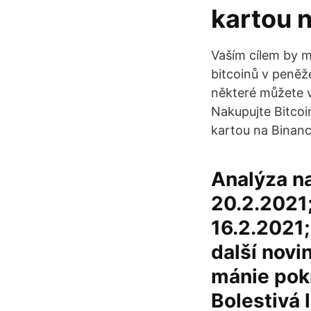
kartou 
Vaším cílem by m
bitcoinů v peněž
některé můžete v
Nakupujte Bitcoi
kartou na Binanc
Analýza na
20.2.2021;
16.2.2021;
další novi
mánie pok
Bolestivá 