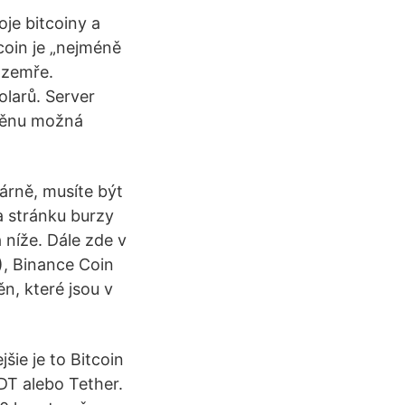
oje bitcoiny a
coin je „nejméně
 zemře.
olarů. Server
měnu možná
árně, musíte být
a stránku burzy
 níže. Dále zde v
), Binance Coin
, které jsou v
šie je to Bitcoin
DT alebo Tether.