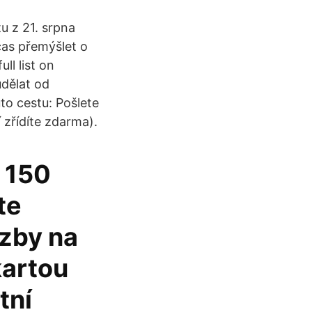
u z 21. srpna
čas přemýšlet o
ll list on
udělat od
to cestu: Pošlete
 zřídíte zdarma).
 150
te
azby na
kartou
tní