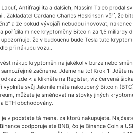
Labuť, Antifragilita a dalších, Nassim Taleb prodal sv
il. Zakladatel Cardano Charles Hoskinson věří, že bit
ěna“ a že pokud vývojáři nebudou inovovat, nakonec
a pořídila mince kryptoměny Bitcoin za 1,5 miliardy d
 upozorňuje, že v budoucnu bude Tesla tuto krypto
idlo při nákupu vozu..
vést nákup kryptoměn na jakékoliv burze nebo směn
m samozřejmě začneme. Jdeme na to! Krok 1: Jděte n
odkaz zde < a klikněte na Register, viz červená šipka
i vyplníte svůj Jakmile máte nakoupený Bitcoin (BTC
eum, můžete je směňovat na stovky jiných kryptoměn
 a ETH obchodovány.
je v podstate tá mena, za ktorú nakupujete. Najčastej
Binance podporuje ete BNB, čo je Binance Coin a US