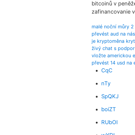
bitcoinů v peněž
zafinancovanie v
malé noční můry 2
převést aud na nás
je kryptoměna kry
živý chat s podpo
vložte americkou 
převést 14 usd na 
CqC
nTy
SpQKJ
boiZT
RUbOI