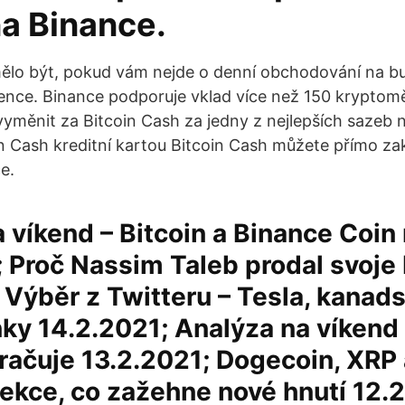
na Binance.
ělo být, pokud vám nejde o denní obchodování na bu
ence. Binance podporuje vklad více než 150 kryptomě
yměnit za Bitcoin Cash za jedny z nejlepších sazeb n
n Cash kreditní kartou Bitcoin Cash můžete přímo zak
e.
 víkend – Bitcoin a Binance Coin
 Proč Nassim Taleb prodal svoje 
 Výběr z Twitteru – Tesla, kanad
nky 14.2.2021; Analýza na víkend 
račuje 13.2.2021; Dogecoin, XRP
lekce, co zažehne nové hnutí 12.