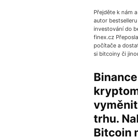
Přejděte k nám a
autor bestselleru
investování do be
finex.cz Přeposl
počítače a dosta
si bitcoiny či j
Binance
kryptom
vyměnit 
trhu. Na
Bitcoin 