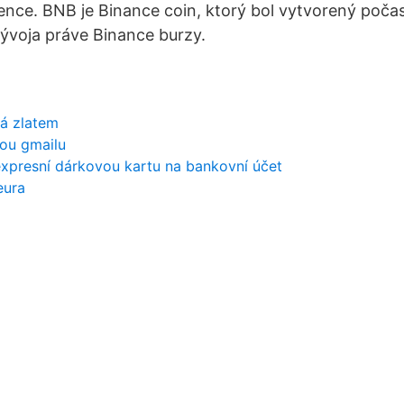
ence. BNB je Binance coin, ktorý bol vytvorený poča
ývoja práve Binance burzy.
tá zlatem
rou gmailu
expresní dárkovou kartu na bankovní účet
eura