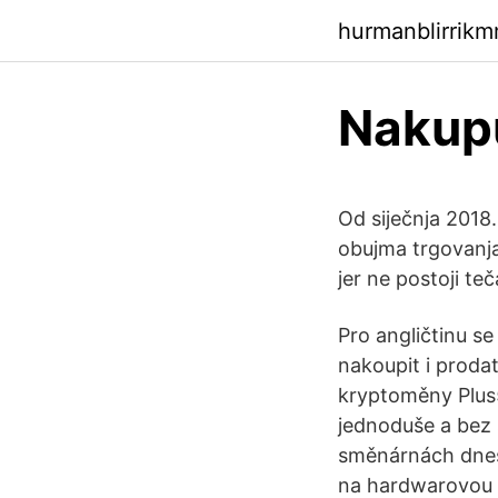
hurmanblirrik
Nakupu
Od siječnja 2018.
obujma trgovanja
jer ne postoji te
Pro angličtinu s
nakoupit i proda
kryptoměny Plus
jednoduše a bez 
směnárnách dnes 
na hardwarovou p