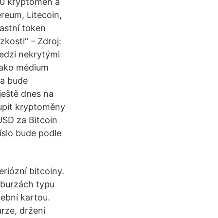
50 kryptoměn a
ereum, Litecoin,
astní token
kosti“ – Zdroj:
edzi nekrytými
e ako médium
sa bude
ještě dnes na
oupit kryptoměny
USD za Bitcoin
íslo bude podle
riózní bitcoiny.
 burzách typu
ební kartou.
rze, držení