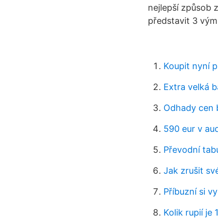
nejlepší způsob 
představit 3 vým
Koupit nyní p
Extra velká 
Odhady cen b
590 eur v au
Převodní tab
Jak zrušit sv
Příbuzní si v
Kolik rupií je 1