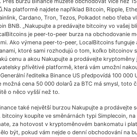
y. Přes burzu Binance můžete obchodovat více než 1
ů.Na platformě najdete například Bitcoin, Ripple, Eth
ainlink, Cardano, Tron, Tezos, Polkadot nebo třeba vl
n BNB. „Nakupujte a predávajte bitcoiny vo vašej blíz
calBitcoins je peer-to-peer burza na obchodovanie m
mi. Ako výmena peer-to-peer, LocalBitcoins funguj
nami, ktoré sami rozhodujú o tom, koľko bitcoinov 
kú cenu a akou Nakupujte a prodávejte kryptoměny 
ivatelsky přívětivé platformě, která vám umožní nak
 Generální ředitelka Binance US předpovídá 100 000 
že možná cena 50 000 dolarů za BTC má smysl, toto č
tě o něco vyšší než to.
inance také největší burzou Nakupujte a prodávejte se
, bitcoiny koupíte ve směnárnách typi Simplecoin, na
mate, za hotovost v kryptoměnovém bankomatu i plat
ělo být, pokud vám nejde o denní obchodování na bu