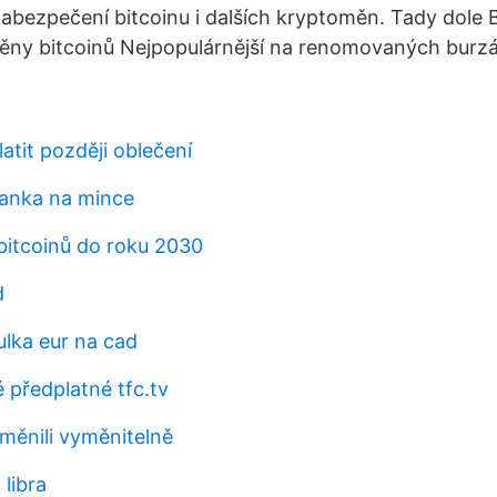
zabezpečení bitcoinu i dalších kryptoměn. Tady dole
ěny bitcoinů Nejpopulárnější na renomovaných burzá
latit později oblečení
banka na mince
itcoinů do roku 2030
d
ulka eur na cad
é předplatné tfc.tv
yměnili vyměnitelně
 libra