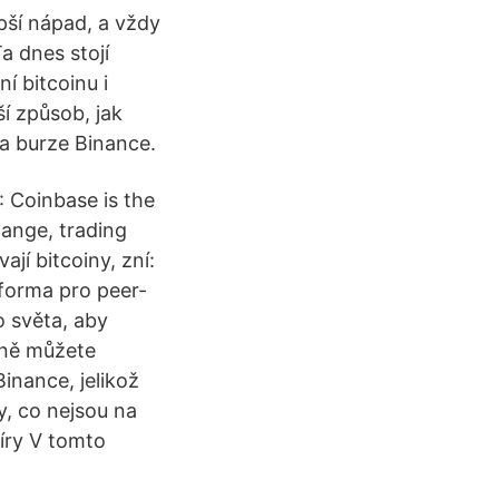
pší nápad, a vždy
a dnes stojí
í bitcoinu i
í způsob, jak
a burze Binance.
: Coinbase is the
ange, trading
ají bitcoiny, zní:
tforma pro peer-
 světa, aby
atně můžete
inance, jelikož
, co nejsou na
míry V tomto