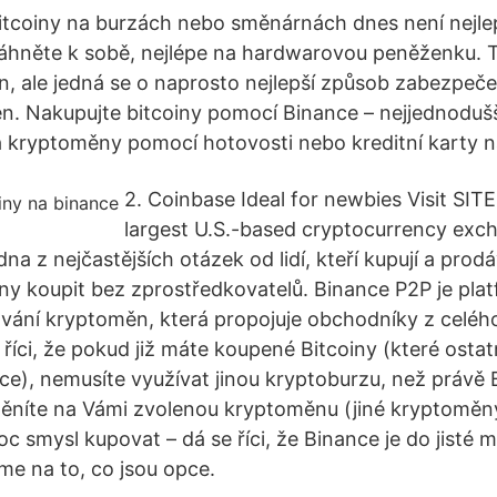
tcoiny na burzách nebo směnárnách dnes není nejle
stáhněte k sobě, nejlépe na hardwarovou peněženku. T
un, ale jedná se o naprosto nejlepší způsob zabezpečen
n. Nakupujte bitcoiny pomocí Binance – nejjednodušš
 kryptoměny pomocí hotovosti nebo kreditní karty n
2. Coinbase Ideal for newbies Visit SITE
largest U.S.-based cryptocurrency exch
a z nejčastějších otázek od lidí, kteří kupují a prodáv
ny koupit bez zprostředkovatelů. Binance P2P je pla
ání kryptoměn, která propojuje obchodníky z celého
e říci, že pokud již máte koupené Bitcoiny (které ost
nce), nemusíte využívat jinou kryptoburzu, než právě B
měníte na Vámi zvolenou kryptoměnu (jiné kryptoměny
 smysl kupovat – dá se říci, že Binance je do jisté 
me na to, co jsou opce.