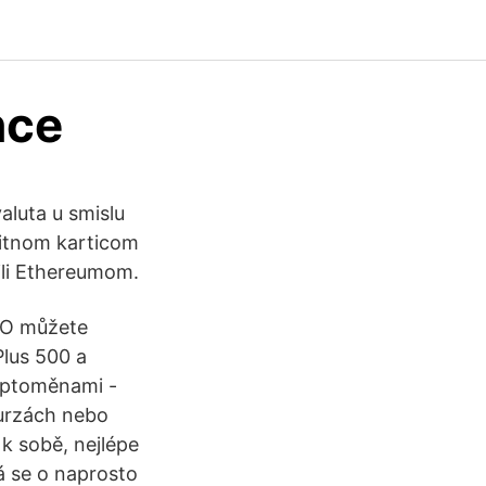
nce
aluta u smislu
bitnom karticom
 ili Ethereumom.
.IO můžete
Plus 500 a
yptoměnami -
burzách nebo
k sobě, nejlépe
á se o naprosto