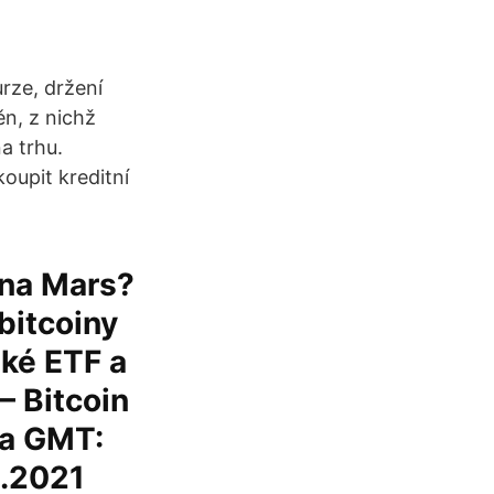
rze, držení
n, z nichž
a trhu.
oupit kreditní
 na Mars?
bitcoiny
ské ETF a
– Bitcoin
 a GMT:
2.2021