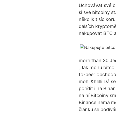
Uchovávat své bi
si své bitcoiny 
několik tisíc kor
dalších kryptomě
nakupovat BTC a
more than 30 Jedn
„Jak mohu bitcoi
to-peer obchodov
mohli&helli Dá s
pořídit i na Bina
na ní Bitcoiny s
Binance nemá moc
článku se podívá