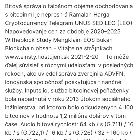
Bitová správa o falošnom objeme obchodovania
s bitcoinmi je nepresn á Ramalan Harga
Cryptocurrency Telegram UNUS SED LEO (LEO)
Napovedovanje cen za obdobje 2020–2025
Witheblock Study Mengklaim EOS Bukan
Blockchain obsah - Vitajte na strÃ¡nkach
www.einsty.hostujem.sk 2021-2-20 · To môže
ďalej súvisieť s rôznymi udalosťami v posledných
rokoch, ako uviedol správa zverejnila ADVFN,
londýnska spoločnosť poskytujúca finančné
služby. Inputs.io, služba bitcoinovej peňaženky
bola napadnutá v roku 2013 útokom sociálneho
inžinierstva, pri ktorom bolo odcudzených 4 100
bitcoinov v hodnote 1,2 milióna dolárov v tom
čase. Audio bitová rýchlosť: 64 kb / s (G.711) / 16
kb / s (G.722,1) / 16 kb / s (G.726) / 32 - 160 kb /