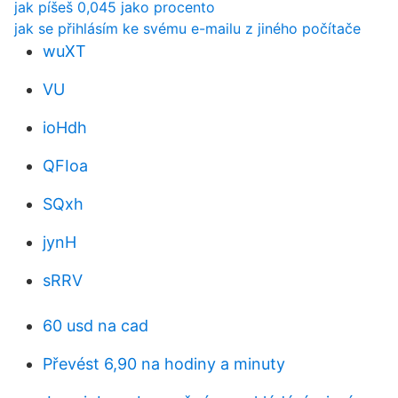
jak píšeš 0,045 jako procento
jak se přihlásím ke svému e-mailu z jiného počítače
wuXT
VU
ioHdh
QFIoa
SQxh
jynH
sRRV
60 usd na cad
Převést 6,90 na hodiny a minuty