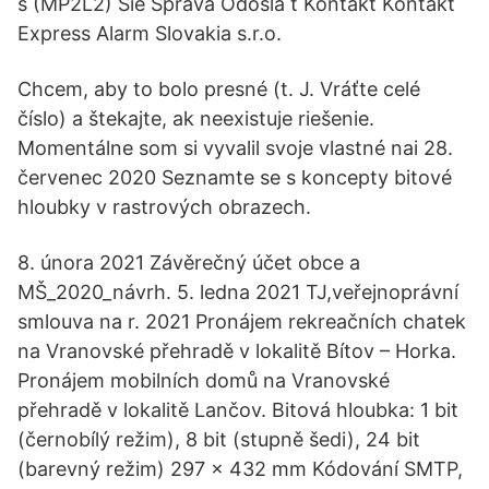
s (MP2L2) Sie Správa Odosla ť Kontakt Kontakt
Express Alarm Slovakia s.r.o.
Chcem, aby to bolo presné (t. J. Vráťte celé
číslo) a štekajte, ak neexistuje riešenie.
Momentálne som si vyvalil svoje vlastné nai 28.
červenec 2020 Seznamte se s koncepty bitové
hloubky v rastrových obrazech.
8. února 2021 Závěrečný účet obce a
MŠ_2020_návrh. 5. ledna 2021 TJ,veřejnoprávní
smlouva na r. 2021 Pronájem rekreačních chatek
na Vranovské přehradě v lokalitě Bítov – Horka.
Pronájem mobilních domů na Vranovské
přehradě v lokalitě Lančov. Bitová hloubka: 1 bit
(černobílý režim), 8 bit (stupně šedi), 24 bit
(barevný režim) 297 x 432 mm Kódování SMTP,