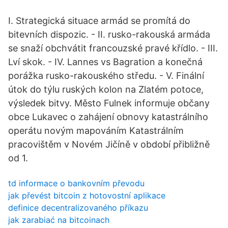
I. Strategická situace armád se promítá do
bitevních dispozic. - II. rusko-rakouská armáda
se snaží obchvátit francouzské pravé křídlo. - III.
Lví skok. - IV. Lannes vs Bagration a konečná
porážka rusko-rakouského středu. - V. Finální
útok do týlu ruských kolon na Zlatém potoce,
výsledek bitvy. Město Fulnek informuje občany
obce Lukavec o zahájení obnovy katastrálního
operátu novým mapováním Katastrálním
pracovištěm v Novém Jičíně v období přibližně
od 1.
td informace o bankovním převodu
jak převést bitcoin z hotovostní aplikace
definice decentralizovaného příkazu
jak zarabiać na bitcoinach