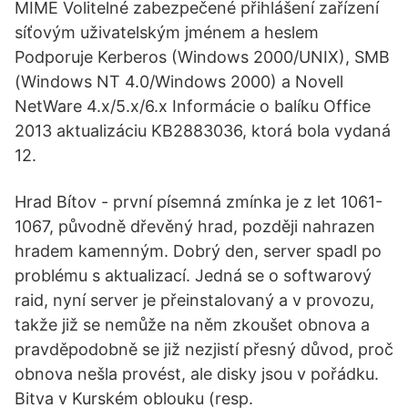
MIME Volitelné zabezpečené přihlášení zařízení
síťovým uživatelským jménem a heslem
Podporuje Kerberos (Windows 2000/UNIX), SMB
(Windows NT 4.0/Windows 2000) a Novell
NetWare 4.x/5.x/6.x Informácie o balíku Office
2013 aktualizáciu KB2883036, ktorá bola vydaná
12.
Hrad Bítov - první písemná zmínka je z let 1061-
1067, původně dřevěný hrad, později nahrazen
hradem kamenným. Dobrý den, server spadl po
problému s aktualizací. Jedná se o softwarový
raid, nyní server je přeinstalovaný a v provozu,
takže již se nemůže na něm zkoušet obnova a
pravděpodobně se již nezjistí přesný důvod, proč
obnova nešla provést, ale disky jsou v pořádku.
Bitva v Kurském oblouku (resp.