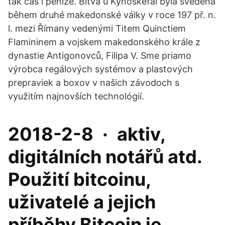
tak čas i peníze. Bitva u Kynoskefal byla svedena
během druhé makedonské války v roce 197 př. n.
l. mezi Římany vedenými Titem Quinctiem
Flamininem a vojskem makedonského krále z
dynastie Antigonovců, Filipa V. Sme priamo
výrobca regálových systémov a plastových
prepraviek a boxov v našich závodoch s
využitím najnovších technológií.
2018-2-8 · aktiv,
digitálních notářů atd.
Použití bitcoinu,
uživatelé a jejich
příběhy Bitcoin je