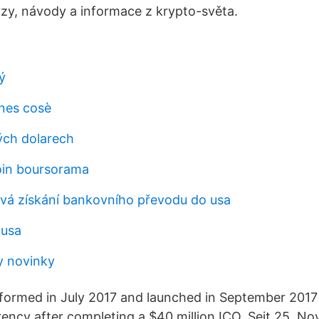
ýzy, návody a informace z krypto-světa.
ý
nes cosè
ých dolarech
oin boursorama
rvá získání bankovního převodu do usa
 usa
y novinky
formed in July 2017 and launched in September 2017 a
ency after completing a $40 million ICO. Seit 25. No