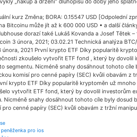
vyklý „nákup a držení“ dluhopisu do doby jeho splatn
ální kurz Změna; BORA: 0.15547 USD [Odpolední zpr
 Bitcoinu může jít až k 600 000 USD • a další článk
ubhouse dorazí také Lukáš Kovanda a Josef Tětek – 
coin 3 února, 2021; 03.02.21 Technická analýza BTC
 února, 2021 První krypto ETF Díky popularitě kry
čnosti zkoušelo vytvořit ETF fond , který by dovolil
oto segmentu. Nicméně snahy dosáhnout tohoto cíle 
kou komisí pro cenné papíry (SEC) kvůli obavám z tr
rvní krypto ETF Díky popularitě kryptoměn už mnoh
šelo vytvořit ETF fond, který by dovolil investorům e
. Nicméně snahy dosáhnout tohoto cíle byly dosud 
 pro cenné papíry (SEC) kvůli obavám z tržní manipu
ase
á peněženka pro ios