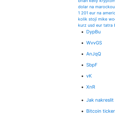
brian kelly krypto
dolar na marockou 
1 201 eur na ameri
kolik stojí mike w
kurz usd eur tatra
DypBu
WvvGS
AnJqQ
SbpF
vK
XnR
Jak nakreslit
Bitcoin ticker