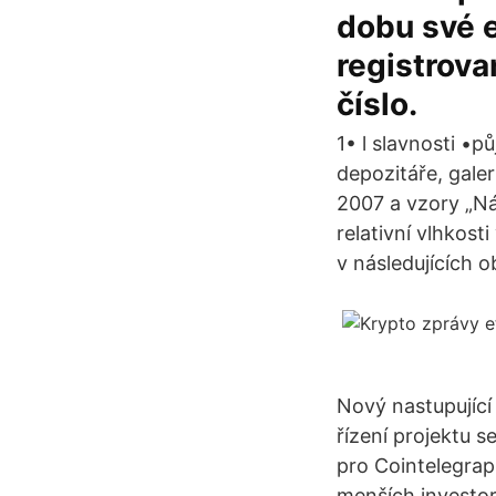
dobu své e
registrova
číslo.
1• l slavnosti •p
depozitáře, galer
2007 a vzory „Nál
relativní vlhkost
v následujících 
Nový nastupující
řízení projektu 
pro Cointelegrap
menších investor