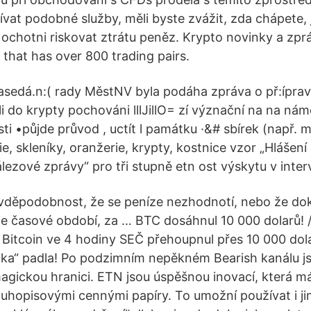
vat podobné služby, měli byste zvážit, zda chápete, 
 ochotni riskovat ztrátu peněz. Krypto novinky a zpr
that has over 800 trading pairs.
edá.n:( rady MěstNV byla podáha zpráva o př:íprav
yli do krypty pochováni lllJillO= zí význační na na námě
osti •půjde průvod , uctít l památku ·&# sbírek (např. 
ie, skleníky, oranžerie, krypty, kostnice vzor „Hlášení
ezové zprávy“ pro tři stupně etn ost výskytu v inter
avděpodobnost, že se peníze nezhodnotí, nebo že d
a je časové období, za … BTC dosáhnul 10 000 dolarů! 
Bitcoin ve 4 hodiny SEČ přehoupnul přes 10 000 dol
tka“ padla! Po podzimním nepěkném Bearish kanálu 
agickou hranici. ETN jsou úspěšnou inovací, která má 
uhopisovými cennými papíry. To umožní používat i j