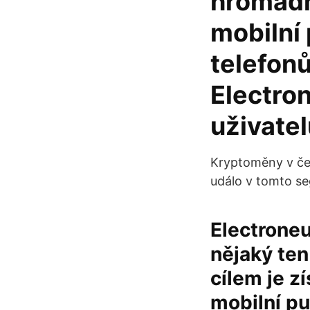
hromadn
mobilní 
telefonů
Electro
uživatel
Kryptoměny v čel
událo v tomto se
Electroneu
nějaký ten
cílem je 
mobilní pu