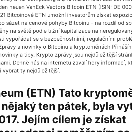
den neuen VanEck Vectors Bitcoin ETN (ISIN: DE 00
2021 Bitcoinové ETN umožní investorům získat expozic
bo sázet na cenové pohyby Bitcoinu – na rozdíl od 
ěny na světě podle tržní kapitalizace na neregulovan
ti vypořádat se s bezpečnostními, regulačními prob
Zprávy a novinky o Bitcoinu a kryptoměnách Přináší
ovinky a tipy. Krypto zprávy jsou nejdůležitější strá
ami. Denně nás na internetu zavalí hory informací, k
 vybrat ty nejdůležitější.
neum (ETN) Tato kryptomě
 nějaký ten pátek, byla v
017. Jejím cílem je získat