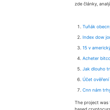
zde články, anal
Tuňák obecn
Index dow jo
15 v americk
Acheter bitc
Jak dlouho t
Účet ověření
Cnn nám trh
The project was 
based cryptocurr