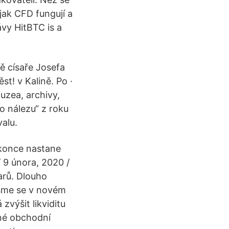
jak CFD fungují a
ávy HitBTC is a
ě císaře Josefa
st! v Kalině. Po ·
muzea, archivy,
 o nálezu“ z roku
valu.
okonce nastane
/ 9 února, 2020 /
arů. Dlouho
jsme se v novém
zvýšit likviditu
iné obchodní