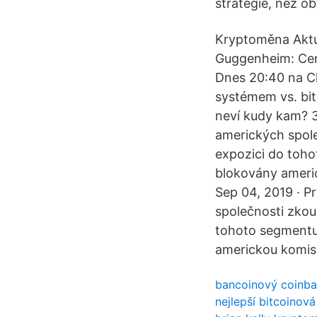
strategie, než ob
Kryptoměna Aktu
Guggenheim: Cena
Dnes 20:40 na Cl
systémem vs. bit
neví kudy kam? 3
amerických spole
expozici do toh
blokovány americ
Sep 04, 2019 · P
společnosti zkou
tohoto segmentu
americkou komisí
bancoinový coinb
nejlepší bitcoinov