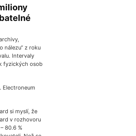
miliony
dbatelné
archivy,
 o nálezu“ z roku
alu. Intervaly
ek fyzických osob
. Electroneum
rd si myslí, že
aard v rozhovoru
 – 80.6 %
kovateli. Než se