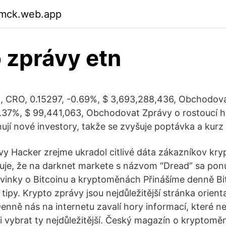
mmck.web.app
 zprávy etn
, CRO, 0.15297, -0.69%, $ 3,693,288,436, Obchodov
1.37%, $ 99,441,063, Obchodovat Zprávy o rostoucí 
ují nové investory, takže se zvyšuje poptávka a kurz 
y Hacker zrejme ukradol citlivé dáta zákazníkov kry
je, že na darknet markete s názvom “Dread” sa pon
vinky o Bitcoinu a kryptoměnách Přinášíme denně Bi
tipy. Krypto zprávy jsou nejdůležitější stránka orient
nně nás na internetu zavalí hory informací, které ne
si vybrat ty nejdůležitější. Český magazín o kryptomě