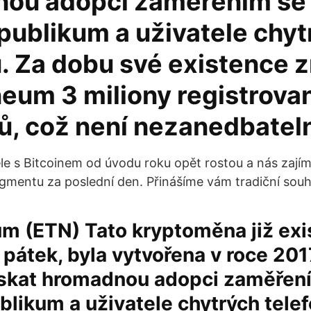
ou adopci zaměřením se
publikum a uživatele chy
. Za dobu své existence z
neum 3 miliony registrova
ů, což není nezanedbateln
e s Bitcoinem od úvodu roku opět rostou a nás zají
gmentu za poslední den. Přinášíme vám tradiční souh
m (ETN) Tato kryptoměna již exi
 pátek, byla vytvořena v roce 201
získat hromadnou adopci zaměřen
blikum a uživatele chytrých telef