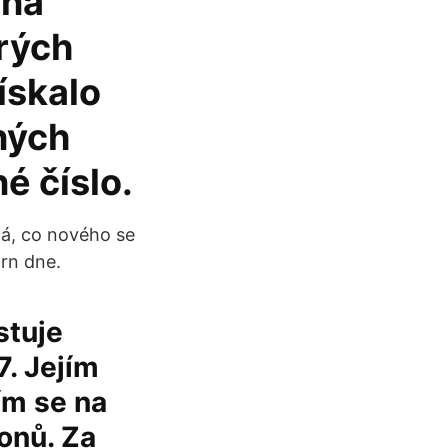
 na
trých
ískalo
ných
é číslo.
má, co nového se
rn dne.
stuje
7. Jejím
ím se na
onů. Za