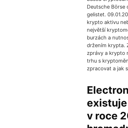
Deutsche Börse 
gelistet. 09.01.
krypto aktivu ne
největší kryptom
burzách a nutnos
držením krypta. 
zprávy a krypto n
trhu s kryptoměn
zpracovat a jak si
Electro
existuje
v roce 2