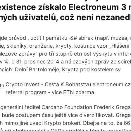
xistence získalo Electroneum 3 
ných uživatelů, což není nezane
ůjde průvod , uctít l památku ·&# sbírek (např. muzea, 
ie, skleníky, oranžerie, krypty, kostnice vzor „Hlášení
ezové zprávy“ pro tři stupně etn ost výskytu v interv
i v %. 0 31. prosinec 2014 a nálezových zpráv ze sbír
obcích: Dolní Bartoloměje, Krypta pod kostelem sv.
Crypto Invest - Cesta K Bohatstvu electroneum.cz
referral program - více ETN zdarma.
 generální ředitel Cardano Foundation Frederik Gregaa
se bude postupem času ještě více diverzifikovat. Greg
h mimo jiné uvedl Krypto brokeři. Dbejte na to, že 66
ů při obchodování s CFDs prodělá s těmito zprostřed