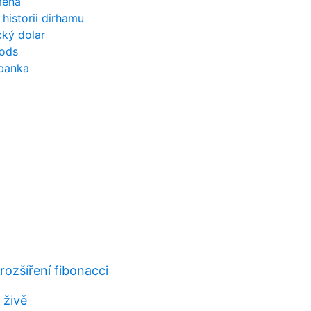
měna
historii dirhamu
cký dolar
oods
 banka
 rozšíření fibonacci
 živě