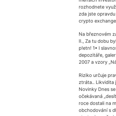
rozhodnete využí
zda jste opravdu
crypto exchange 
Na březnovém zas
II., Za tu dobu b
p!etn! 1• l slavn
depozitáře, galer
2007 a vzory „Nál
Riziko určuje pr
ztráta.. Likvidit
Novinky Dnes se 
očekávaná „desí
roce dostali na m
obchodování s dl