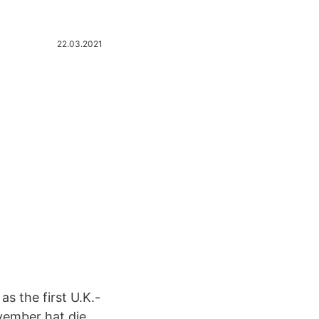
22.03.2021
s the first U.K.-
vember hat die