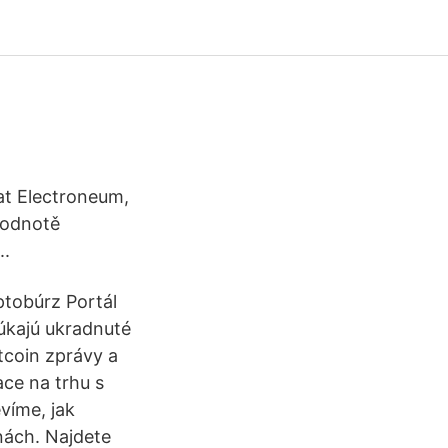
at Electroneum,
hodnotě
..
ptobúrz Portál
úkajú ukradnuté
tcoin zprávy a
ace na trhu s
víme, jak
nách. Najdete